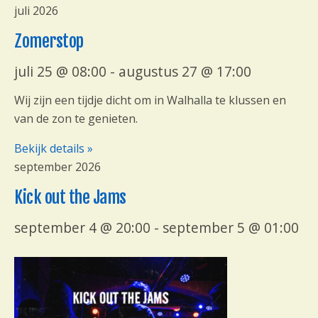
juli 2026
n
v
w
e
Zomerstop
e
n
e
e
juli 25 @ 08:00
-
augustus 27 @ 17:00
r
m
g
e
Wij zijn een tijdje dicht om in Walhalla te klussen en
a
n
van de zon te genieten.
v
t
Bekijk details »
e
e
n
september 2026
n
a
l
Kick out the Jams
v
i
i
j
september 4 @ 20:00
-
september 5 @ 01:00
g
s
a
t
t
n
i
a
e
v