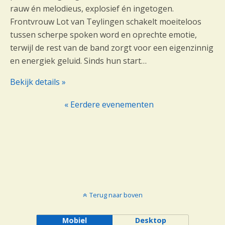
rauw én melodieus, explosief én ingetogen.
Frontvrouw Lot van Teylingen schakelt moeiteloos
tussen scherpe spoken word en oprechte emotie,
terwijl de rest van de band zorgt voor een eigenzinnig
en energiek geluid. Sinds hun start…
Bekijk details »
« Eerdere evenementen
E
v
e
n
e
m
e
n
Terug naar boven
t
e
Mobiel
Desktop