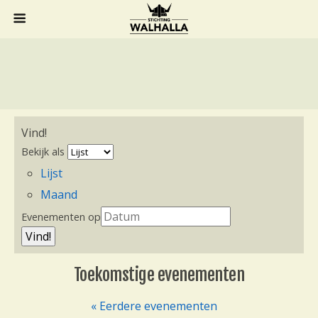
Vind!
Bekijk als
E
Lijst
v
e
Maand
n
Evenementen op
e
m
e
Toekomstige evenementen
n
t
« Eerdere evenementen
e
E