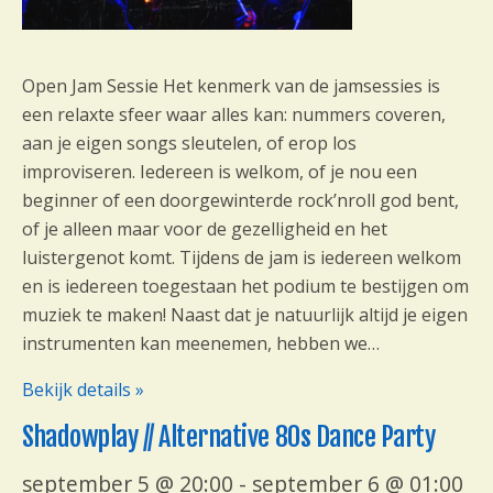
i
g
a
t
Open Jam Sessie Het kenmerk van de jamsessies is
i
een relaxte sfeer waar alles kan: nummers coveren,
e
aan je eigen songs sleutelen, of erop los
improviseren. Iedereen is welkom, of je nou een
beginner of een doorgewinterde rock’nroll god bent,
of je alleen maar voor de gezelligheid en het
luistergenot komt. Tijdens de jam is iedereen welkom
en is iedereen toegestaan het podium te bestijgen om
muziek te maken! Naast dat je natuurlijk altijd je eigen
instrumenten kan meenemen, hebben we…
Bekijk details »
Shadowplay // Alternative 80s Dance Party
september 5 @ 20:00
-
september 6 @ 01:00