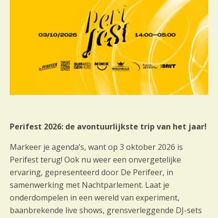
m
e
n
t
n
a
v
i
g
a
Perifest 2026: de avontuurlijkste trip van het jaar!
t
i
Markeer je agenda’s, want op 3 oktober 2026 is
e
Perifest terug! Ook nu weer een onvergetelijke
ervaring, gepresenteerd door De Perifeer, in
samenwerking met Nachtparlement. Laat je
onderdompelen in een wereld van experiment,
baanbrekende live shows, grensverleggende DJ-sets