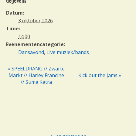
Gegevens
Datum:
3 oktober 2026
Time:
14:00
Evenementencategorie:
Dansavond
,
Live muziek/bands
« SPEELDRANG // Zwarte
E
Markt // Harley Francine
Kick out the Jams »
v
// Suma Katra
e
n
e
m
e
n
t
Terug naar boven