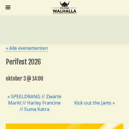
« Alle evenementen
Perifest 2026
oktober 3 @ 14:00
« SPEELDRANG // Zwarte
E
Markt // Harley Francine
Kick out the Jams »
v
// Suma Katra
e
n
e