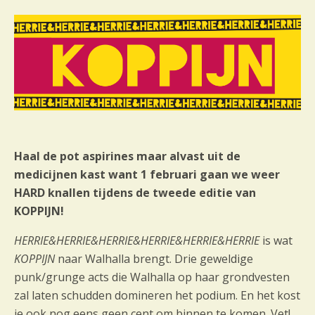
e
n
e
m
e
n
t
n
a
Haal de pot aspirines maar alvast uit de
v
medicijnen kast want 1 februari gaan we weer
i
HARD knallen tijdens de tweede editie van
g
a
KOPPIJN!
t
HERRIE&HERRIE&HERRIE&HERRIE&HERRIE&HERRIE
is wat
i
KOPPIJN
naar Walhalla brengt. Drie geweldige
e
punk/grunge acts die Walhalla op haar grondvesten
zal laten schudden domineren het podium. En het kost
je ook nog eens geen cent om binnen te komen. Vet!