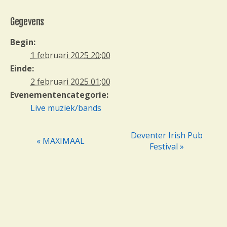
Gegevens
Begin:
1 februari 2025 20:00
Einde:
2 februari 2025 01:00
Evenementencategorie:
Live muziek/bands
Deventer Irish Pub
« MAXIMAAL
E
Festival »
v
e
n
e
m
e