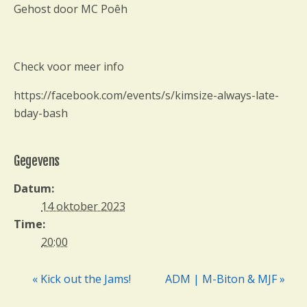
Gehost door MC Poêh
Check voor meer info
https://facebook.com/events/s/kimsize-always-late-
bday-bash
Gegevens
Datum:
14 oktober 2023
Time:
20:00
« Kick out the Jams!
ADM | M-Biton & MJF »
E
v