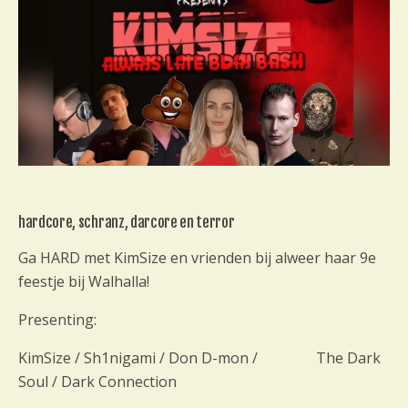
e
n
e
m
e
n
t
n
a
v
hardcore, schranz, darcore en terror
i
g
Ga HARD met KimSize en vrienden bij alweer haar 9e
a
feestje bij Walhalla!
t
i
Presenting:
e
KimSize / Sh1nigami / Don D-mon / The Dark
Soul / Dark Connection