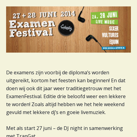
e
n
e
m
e
n
t
n
a
v
De examens zijn voorbij de diploma’s worden
i
uitgereikt, kortom het feesten kan beginnen! En dat
g
doen wij ook dit jaar weer traditiegetrouw met het
a
ExamenFestival. Editie drie beloofd weer een lekkere
t
te worden! Zoals altijd hebben we het hele weekend
i
gevuld met lekkere dj’s en goeie livemuziek.
e
Met als start 27 juni
– de DJ night in samenwerking
met TrapGat.